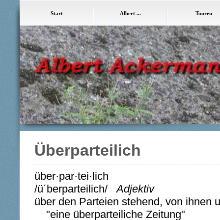
Start
Albert ...
Touren
Überparteilich
über·par·tei·lich
/ü´berparteilich/
Adjektiv
über den Parteien stehend, von ihnen 
"eine überparteiliche Zeitung"