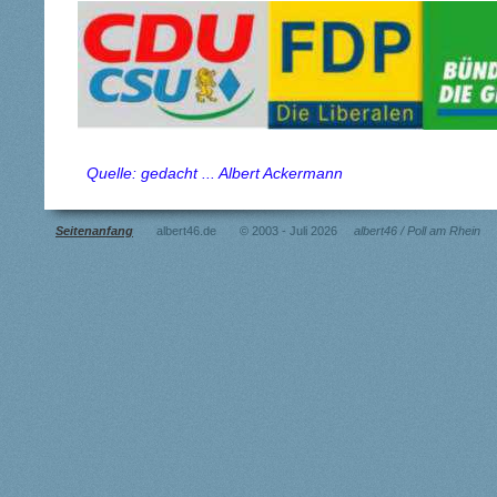
Quelle: gedacht ... Albert Ackermann
Seitenanfang
albert46.de © 2003 - Juli 2026
albert46 / Poll am Rhein